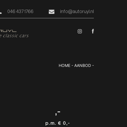
046 437 1766
info@autoruyl.nl
HOME
-
AANBOD
-
,-
p.m.
€ 0,-